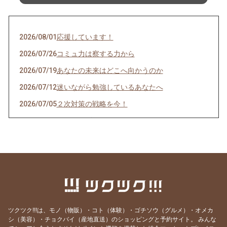
2026/08/01
応援しています！
2026/07/26
コミュ力は察する力から
2026/07/19
あなたの未来はどこへ向かうのか
2026/07/12
迷いながら勉強しているあなたへ
2026/07/05
２次対策の戦略を今！
2026/06/28
マスクの副作用
2026/06/28
正しい１次対策とは
2026/06/21
新講座３つ、公開しました！
2026/06/14
「今しかない」を生きる
2026/06/07
事例が迷子になる理由はSWOTにあり
2026/05/31
鍵は“想像力の衰え
ツクツク!!!は、モノ（物販）・コト（体験）・ゴチソウ（グルメ）・オメカ
シ（美容）・チョクバイ（産地直送）のショッピングと予約サイト。
みんな
2026/05/24
不足の時代を生き抜く“無形の力”