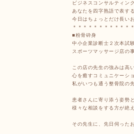
ビジネスコンサルティン
あなたを四字熟語で表す
今日はちょっとだけ長い
＊＊＊＊＊＊＊＊＊＊＊
■粉骨砕身
中小企業診断士２次本試
スポーツマッサージ店の
この店の先生の強みは高
心を癒すコミュニケーシ
私がいつも通う整骨院の
患者さんに寄り添う姿勢
様々な相談をする方が絶
その先生に、先日伺った