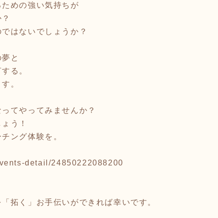
るための強い気持ちが
か？
のではないでしょうか？
の夢と
言する。
ます。
なってやってみませんか？
しょう！
ーチング体験を。
p/events-detail/24850222088200
。
を「拓く」お手伝いができれば幸いです。