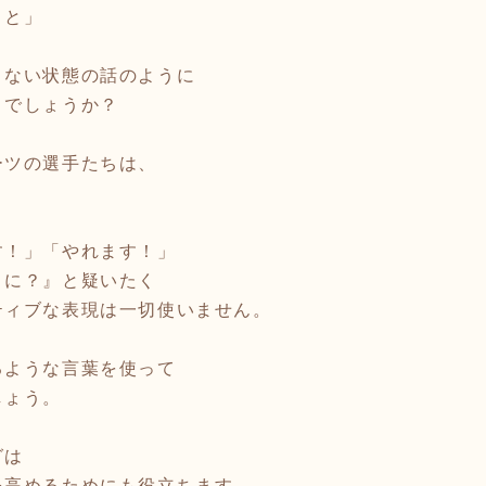
こと」
くない状態の話のように
うでしょうか？
ーツの選手たちは、
。
す！」「やれます！」
トに？』と疑いたく
ティブな表現は一切使いません。
るような言葉を使って
しょう。
グは
を高めるためにも役立ちます。