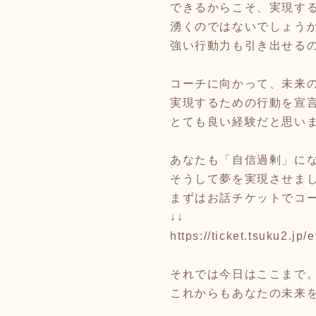
できるからこそ、実現す
湧くのではないでしょう
強い行動力も引き出せる
コーチに向かって、未来
実現するための行動を宣
とても良い経験だと思い
あなたも「自信過剰」に
そうして夢を実現させま
まずはお話チケットでコ
↓↓
https://ticket.tsuku2.j
それでは今日はここまで
これからもあなたの未来