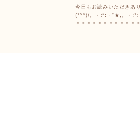
今日もお読みいただきあ
(*^^)/。・:*:・°★,。・
＊＊＊＊＊＊＊＊＊＊＊