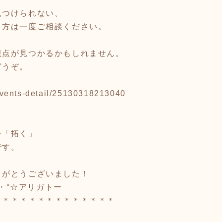
見つけられない、
う方は一度ご相談ください。
視点が見つかるかもしれません。
どうぞ。
p/events-detail/25130318213040
。
を「拓く」
です。
りがとうございました！
:*:・°☆アリガトー
＊＊＊＊＊＊＊＊＊＊＊＊＊＊