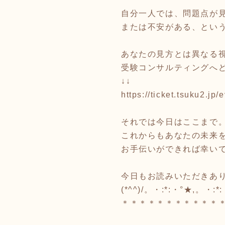
自分一人では、問題点が
または不安がある、とい
あなたの見方とは異なる
受験コンサルティングへ
↓↓
https://ticket.tsuku2.j
それでは今日はここまで
これからもあなたの未来
お手伝いができれば幸い
今日もお読みいただきあ
(*^^)/。・:*:・°★,。・
＊＊＊＊＊＊＊＊＊＊＊