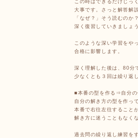
この時はできるだけじっ
大事です。さっと解答解
「なぜ？」そう読むのか
深く復習していきましょ
このような深い学習をや
合格に影響します。
深く理解した後は、80分
少なくとも３回は繰り返
■本番の型を作る⇒自分
自分の解き方の型を作っ
本番で右往左往すること
解き方に迷うこともなく
過去問の繰り返し練習を