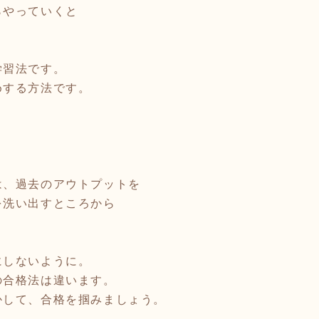
らやっていくと
。
学習法です。
めする方法です。
＊
は、過去のアウトプットを
を洗い出すところから
にしないように。
の合格法は違います。
かして、合格を掴みましょう。