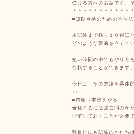
受ける方へのお話です。
＊＊＊＊＊＊＊＊＊＊＊
■短期合格のための学習法
本試験まで残り１０週ほ
どのような戦略を立てて
短い時間の中でもやり方
合格することができます
今日は、その方法を具体
↓↓
■内容⇒本物をやる
合格するには過去問のか
理解しておくことが必要
科目別にも試験のかたち