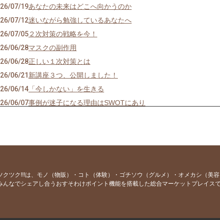
26/07/19
あなたの未来はどこへ向かうのか
26/07/12
迷いながら勉強しているあなたへ
26/07/05
２次対策の戦略を今！
26/06/28
マスクの副作用
26/06/28
正しい１次対策とは
26/06/21
新講座３つ、公開しました！
26/06/14
「今しかない」を生きる
26/06/07
事例が迷子になる理由はSWOTにあり
26/05/31
鍵は“想像力の衰え
26/05/24
不足の時代を生き抜く“無形の力”
26/05/17
戦略フレームワークは経営の力
26/05/10
夏までに必須！あなたの“解答手順”は完成していますか？
26/05/03
支援先の成果を最大化する“聴く技術”を学ぼう
ツクツク!!!は、モノ（物販）・コト（体験）・ゴチソウ（グルメ）・オメカシ（美
みんなでシェアし合うおすそわけポイント機能を搭載した総合マーケットプレイス
26/04/26
雑草のように強くなるために
26/04/19
「思考の癖」が暴れ出す季節
26/04/12
戦略思考が必須になった理由