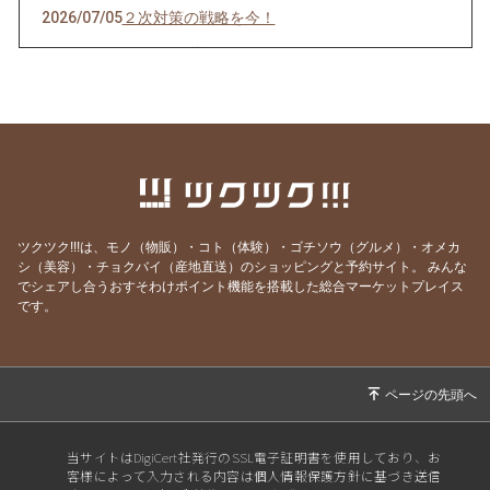
2026/07/05
２次対策の戦略を今！
2026/06/28
マスクの副作用
2026/06/28
正しい１次対策とは
2026/06/21
新講座３つ、公開しました！
2026/06/14
「今しかない」を生きる
2026/06/07
事例が迷子になる理由はSWOTにあり
2026/05/31
鍵は“想像力の衰え
ツクツク!!!は、モノ（物販）・コト（体験）・ゴチソウ（グルメ）・オメカ
シ（美容）・チョクバイ（産地直送）のショッピングと予約サイト。
みんな
2026/05/24
不足の時代を生き抜く“無形の力”
でシェアし合うおすそわけポイント機能を搭載した総合マーケットプレイス
2026/05/17
戦略フレームワークは経営の力
です。
2026/05/10
夏までに必須！あなたの“解答手順”は完成して
いますか？
2026/05/03
支援先の成果を最大化する“聴く技術”を学ぼう
2026/04/26
雑草のように強くなるために
当サイトはDigiCert社発行のSSL電子証明書を使用しており、お
客様によって入力される内容は個人情報保護方針に基づき送信
2026/04/19
「思考の癖」が暴れ出す季節