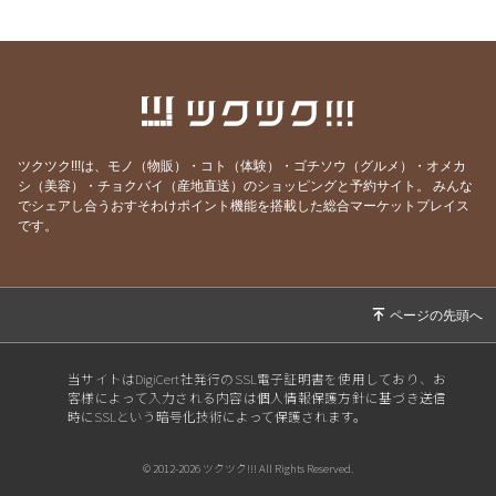
2026/06/28
正しい１次対策とは
2026/06/21
新講座３つ、公開しました！
2026/06/14
「今しかない」を生きる
2026/06/07
事例が迷子になる理由はSWOTにあり
2026/05/31
鍵は“想像力の衰え
ツクツク!!!は、モノ（物販）・コト（体験）・ゴチソウ（グルメ）・オメカ
シ（美容）・チョクバイ（産地直送）のショッピングと予約サイト。
みんな
2026/05/24
不足の時代を生き抜く“無形の力”
でシェアし合うおすそわけポイント機能を搭載した総合マーケットプレイス
2026/05/17
戦略フレームワークは経営の力
です。
2026/05/10
夏までに必須！あなたの“解答手順”は完成して
いますか？
2026/05/03
支援先の成果を最大化する“聴く技術”を学ぼう
2026/04/26
雑草のように強くなるために
当サイトはDigiCert社発行のSSL電子証明書を使用しており、お
客様によって入力される内容は個人情報保護方針に基づき送信
2026/04/19
「思考の癖」が暴れ出す季節
時にSSLという暗号化技術によって保護されます。
2026/04/12
戦略思考が必須になった理由
© 2012-2026 ツクツク!!! All Rights Reserved.
2026/04/05
４月こそ、これやって！