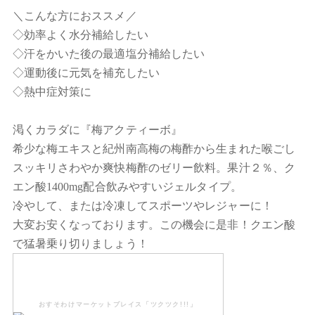
＼こんな方におススメ／
◇効率よく水分補給したい
◇汗をかいた後の最適塩分補給したい
◇運動後に元気を補充したい
◇熱中症対策に
渇くカラダに『梅アクティーボ』
希少な梅エキスと紀州南高梅の梅酢から生まれた喉ごし
スッキリさわやか爽快梅酢のゼリー飲料。果汁２％、ク
エン酸1400mg配合飲みやすいジェルタイプ。
冷やして、または冷凍してスポーツやレジャーに！
大変お安くなっております。この機会に是非！クエン酸
で猛暑乗り切りましょう！
おすそわけマーケットプレイス「ツクツク!!!」