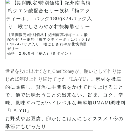
【期間限定/特別価格】紀州南高梅梅クエン酸
配合ゼリー飲料「梅アクティーボ」1パック18
0g×24パック入り 喉ごしさわやか壮快梅酢
ゼリー
価格：2,600円（税込）78 ポイント
世界を股に掛けてきたChef Yoheyが、賄いとして作りは
じめ15年以上作り続けてきた『LA-YU』。
素材を徹底
的に厳選し、贅沢に手間暇をかけて作り上げること
で、他では味わうことの出来ない、旨味、コク、辛
味、風味すべてがハイレベルな無添加UMAMI調味料
『LA-YU』
お野菜やお豆腐、卵かけごはんにもオススメ！今の
季節にもぴったり