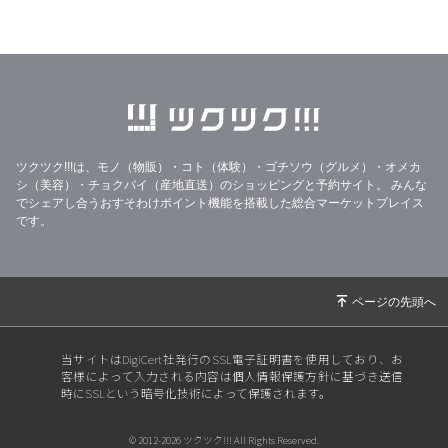
ツクツク!!!は、モノ（物販）・コト（体験）・ゴチソウ（グルメ）・オメカ
シ（美容）・チョクバイ（産地直送）のショッピングと予約サイト。
みんな
でシェアし合うおすそわけポイント機能を搭載した総合マーケットプレイス
です。
当サイトはDigiCert社発行のSSL電子証明書を使用しており、お
客様によって入力される内容は個人情報保護方針に基づき送信
時にSSLという暗号化技術によって保護されます。
© 2012-2026 ツクツク!!! All Rights Reserved.