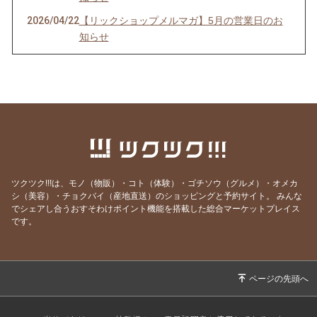
2026/04/22
【リックショップメルマガ】5月の営業日のお
知らせ
2026/03/26
【リックショップメルマガ】4月の営業日のお
知らせ＆レビューページ更新
2026/02/26
【リックショップメルマガ】3月の営業日のお
知らせ＆ムズムズの季節に良いツボケア
2026/02/09
【リックショップメルマガ】働き盛りの皆さん
へ 脳の活性化のツボ
2026/01/24
【リックショップメルマガ】2月の営業日のお
ツクツク!!!は、モノ（物販）・コト（体験）・ゴチソウ（グルメ）・オメカ
知らせ
シ（美容）・チョクバイ（産地直送）のショッピングと予約サイト。
みんな
でシェアし合うおすそわけポイント機能を搭載した総合マーケットプレイス
2026/01/01
【リックショップメルマガ】新年のご挨拶
です。
2025/12/10
【リックショップメルマガ】福袋販売開始＾＾
2025/11/29
【リックショップメルマガ】12月の営業日と年
末年始休業日のお知らせ
2025/09/26
【リックショップメルマガ】10月の営業日 ＆