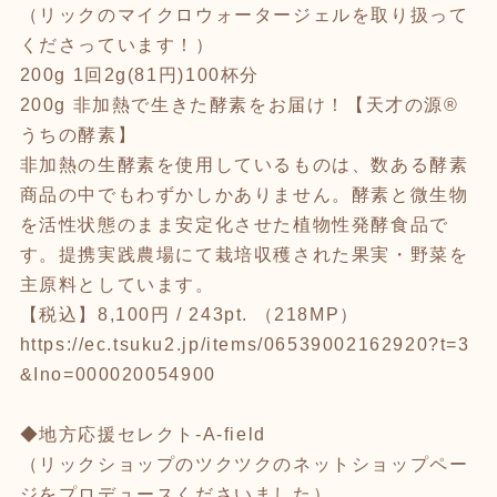
（リックのマイクロウォータージェルを取り扱って
くださっています！）
200g 1回2g(81円)100杯分
200g 非加熱で生きた酵素をお届け！【天才の源®︎
うちの酵素】
非加熱の生酵素を使用しているものは、数ある酵素
商品の中でもわずかしかありません。酵素と微生物
を活性状態のまま安定化させた植物性発酵食品で
す。提携実践農場にて栽培収穫された果実・野菜を
主原料としています。
【税込】8,100円 / 243pt. （218MP）
https://ec.tsuku2.jp/items/06539002162920?t=3
&Ino=000020054900
◆地方応援セレクト-A-field
（リックショップのツクツクのネットショップペー
ジをプロデュースくださいました）