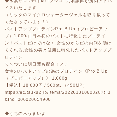
◆水素サロンFujiko -フジコ- 元看護師が施術アドバ
イスいたします
（リックのマイクロウォータージェルを取り扱って
くださっています！）
バストアッププロテインPro B Up（プロビーアッ
プ）1,000g│日本初のバストに特化したプロテイ
ン！バストだけではなく,女性のからだの内側を助け
てくれる,女性の美と健康に特化したバストアッププ
ロテイン
＼＼ついに明日葉も配合！／／
女性のバストアップの為のプロテイン《Pro B Up
（プロビーアップ）》 1,000g
【税込】18,000円 / 500pt. （450MP）
https://ec.tsuku2.jp/items/20220131060328?t=3
&Ino=000020054900
◆うちの米うまいよ