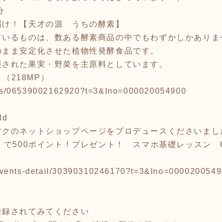
分
届け！【天才の源 うちの酵素】
ているものは、数ある酵素商品の中でもわずかしかありま
のまま安定化させた植物性発酵食品です。
穫された果実・野菜を主原料としています。
. （218MP）
tems/06539002162920?t=3&Ino=000020054900
ld
ツクのネットショップページをプロデュースくださいまし
」で500ポイント！プレゼント！ スマホ基礎レッスン 
jp/events-detail/30390310246170?t=3&Ino=000020054
登録されてみてください