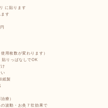
コリ に貼ります
れます
 円
り使用枚数が変わります）
 貼りっぱなしでOK
だけ
ない
和紙製
感
彩治療）
みの波動・お灸７壮効果で