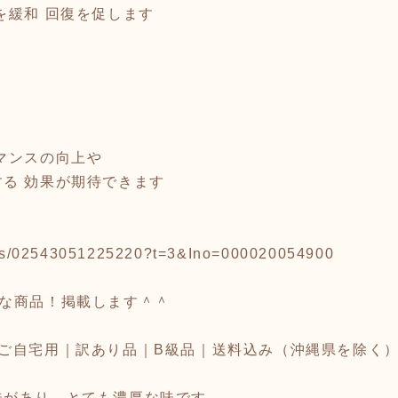
を緩和 回復を促します
マンスの向上や
る 効果が期待できます
tems/02543051225220?t=3&Ino=000020054900
敵な商品！掲載します＾＾
｜ご自宅用｜訳あり品｜B級品｜送料込み（沖縄県を除く
味があり、とても濃厚な味です。