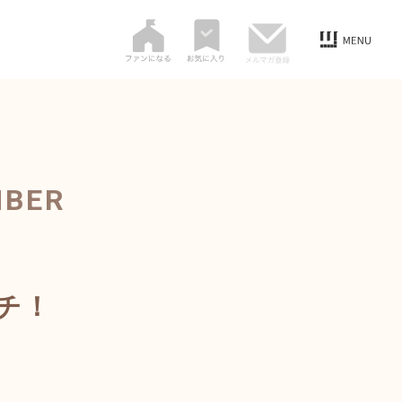
MBER
チ！