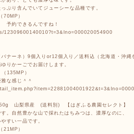
たっぷり含んでいてジューシーな品種です。
 （70MP）
＾ 予約できるんですね！
tems/12309600140010?t=3&Ino=000020054900
バナーネ）9個入りor12個入り／送料込（北海道・沖縄
箱ゆりかーごでお届けします。
. （135MP）
優雅な感じ＾＾
/detail_item.php?item=22881004001922&t=3&Ino=00
50g 山梨県産 (送料別) 【はぎふる農園セレクト】
です。自然豊かな山で採れたはちみつは、濃厚なのに、
いやすい一品です。
 （21MP）