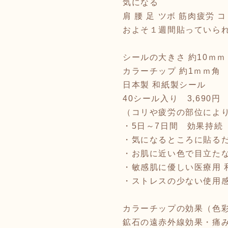
気になる
肩 腰 足 ツボ 筋肉疲労 
およそ１週間貼っていら
シールの大きさ 約10ｍｍ
カラーチップ 約1ｍｍ角
日本製 和紙製シール
40シール入り 3,690円
（コリや疲労の部位によ
・5日～7日間 効果持続
・気になるところに貼る
・お肌に近い色で目立た
・敏感肌に優しい医療用 
・ストレスの少ない使用
カラーチップの効果（色
鉱石の遠赤外線効果・痛