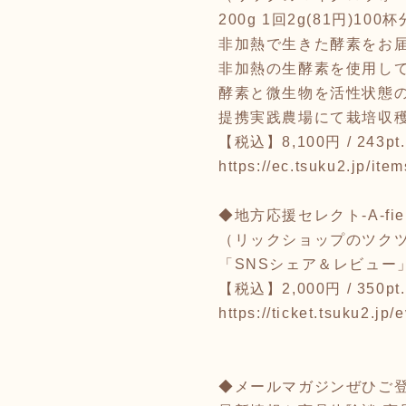
200g 1回2g(81円)100杯
非加熱で生きた酵素をお
非加熱の生酵素を使用し
酵素と微生物を活性状態
提携実践農場にて栽培収
【税込】8,100円 / 243pt
https://ec.tsuku2.jp/i
◆地方応援セレクト-A-fie
（リックショップのツク
「SNSシェア＆レビュー
【税込】2,000円 / 350pt.
https://ticket.tsuku2.
◆メールマガジンぜひご