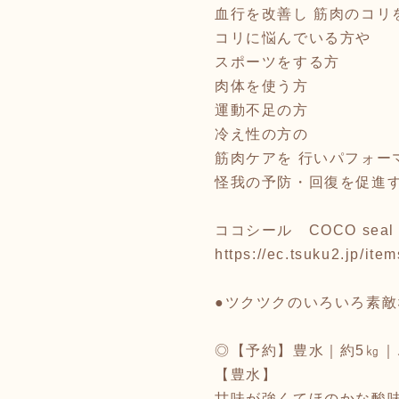
血行を改善し 筋肉のコリ
コリに悩んでいる方や
スポーツをする方
肉体を使う方
運動不足の方
冷え性の方の
筋肉ケアを 行いパフォー
怪我の予防・回復を促進す
ココシール COCO seal
https://ec.tsuku2.jp/i
●ツクツクのいろいろ素
◎【予約】豊水｜約5㎏
【豊水】
甘味が強くてほのかな酸