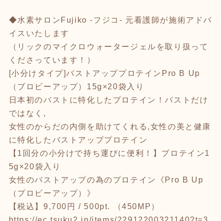
◆水素サロンFujiko -フジコ- 元看護師が施術アドバ
イスいたします
（リックのマイクロウォータージェルを取り扱って
くださっています！）
[小分けタイプ]バストアッププロテインPro B Up
（プロビーアップ）15g×20袋入り
日本初のバストに特化したプロテイン！バストだけ
ではなく,
女性のからだの内側を助けてくれる,女性の美と健康
に特化したバストアッププロテイン
【1回分の小分けで持ち運びに便利！】プロテイン1
5g×20袋入り
女性のバストアップの為のプロテイン《Pro B Up
（プロビーアップ）》
【税込】9,700円 / 500pt. （450MP）
https://ec.tsuku2.jp/items/22912200321140?t=3