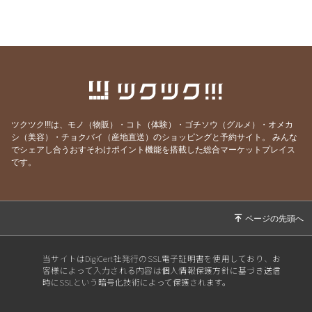
2026/03/26
【リックショップメルマガ】4月の営業日のお
知らせ＆レビューページ更新
2026/02/26
【リックショップメルマガ】3月の営業日のお
知らせ＆ムズムズの季節に良いツボケア
2026/02/09
【リックショップメルマガ】働き盛りの皆さん
へ 脳の活性化のツボ
2026/01/24
【リックショップメルマガ】2月の営業日のお
ツクツク!!!は、モノ（物販）・コト（体験）・ゴチソウ（グルメ）・オメカ
知らせ
シ（美容）・チョクバイ（産地直送）のショッピングと予約サイト。
みんな
でシェアし合うおすそわけポイント機能を搭載した総合マーケットプレイス
2026/01/01
【リックショップメルマガ】新年のご挨拶
です。
2025/12/10
【リックショップメルマガ】福袋販売開始＾＾
2025/11/29
【リックショップメルマガ】12月の営業日と年
末年始休業日のお知らせ
2025/09/26
【リックショップメルマガ】10月の営業日 ＆
当サイトはDigiCert社発行のSSL電子証明書を使用しており、お
おすすめ商品
客様によって入力される内容は個人情報保護方針に基づき送信
時にSSLという暗号化技術によって保護されます。
2025/08/27
【リックショップメルマガ】9月の営業日
2025/08/08
【リックショップメルマガ】簡単なストレッ