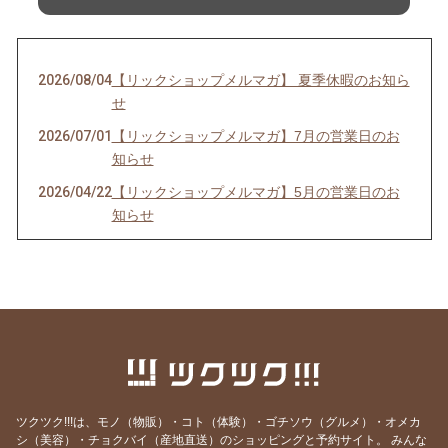
2026/08/04
【リックショップメルマガ】 夏季休暇のお知ら
せ
2026/07/01
【リックショップメルマガ】7月の営業日のお
知らせ
2026/04/22
【リックショップメルマガ】5月の営業日のお
知らせ
2026/03/26
【リックショップメルマガ】4月の営業日のお
知らせ＆レビューページ更新
2026/02/26
【リックショップメルマガ】3月の営業日のお
知らせ＆ムズムズの季節に良いツボケア
2026/02/09
【リックショップメルマガ】働き盛りの皆さん
へ 脳の活性化のツボ
2026/01/24
【リックショップメルマガ】2月の営業日のお
ツクツク!!!は、モノ（物販）・コト（体験）・ゴチソウ（グルメ）・オメカ
知らせ
シ（美容）・チョクバイ（産地直送）のショッピングと予約サイト。
みんな