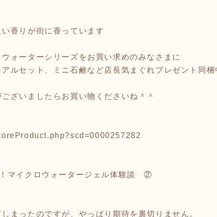
良い香りが街に香っています
ロウォーターシリーズをお買い求めのみなさまに
イアルセット、ミニ石鹸など店長気まぐれプレゼント同梱
がございましたらお買い物くださいね＾＾
/storeProduct.php?scd=0000257282
気！マイクロウォータージェル体験談 ②
てしまったのですが、やっぱり期待を裏切りません。