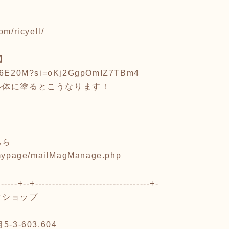
om/ricyell/
ル】
nBg6E20M?si=oKj2GgpOmIZ7TBm4
ル体に塗るとこうなります！
ちら
p/mypage/mailMagManage.php
------+--+----------------------------------+-
クショップ
3-603.604