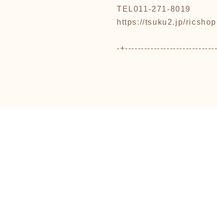
TEL011-271-8019
https://tsuku2.jp/ricshop
-+----------------------------