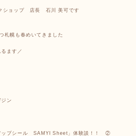
クショップ 店長 石川 美可です
ずつ札幌も春めいてきました
れるます／
ガジン
プシール SAMYI Sheet」体験談！！ ②