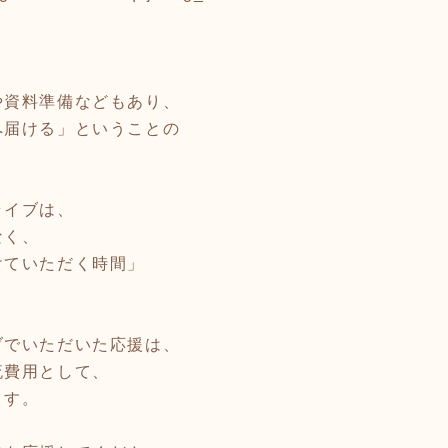
。
や資料準備などもあり、
へ届ける」ということの
ライブは、
なく、
けていただく時間」
。
ブでいただいた応援は、
流費用として、
ます。