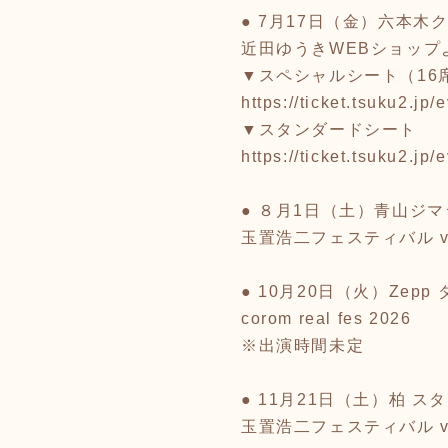
● 7月17日（金）六本木
近田ゆうきWEBショップ
▼スペシャルシート（16
https://ticket.tsuku2.j
▼スタンダードシート
https://ticket.tsuku2.j
● ８月1日（土）青山ジ
玉置浩二フェスティバル v
● 10月20日（火）Zep
corom real fes 2026
※出演時間未定
● 11月21日（土）柏 
玉置浩二フェスティバル v