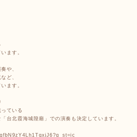
る
ています。
演奏や、
流など、
ています。
り
載っている
な「台北霞海城隍廟」での演奏も決定しています。
l/gfbN9zY4Lh1TqxjJ6?g_st=ic