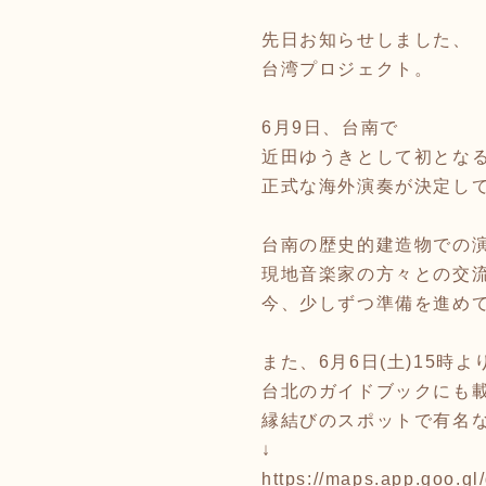
先日お知らせしました、
台湾プロジェクト。
6月9日、台南で
近田ゆうきとして初とな
正式な海外演奏が決定し
台南の歴史的建造物での
現地音楽家の方々との交
今、少しずつ準備を進め
また、6月6日(土)15時よ
台北のガイドブックにも
縁結びのスポットで有名
↓
https://maps.app.goo.g