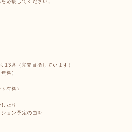
歩を応援してください。
残り13席（完売目指しています）
ト無料）
ント有料）
介したり
ッション予定の曲を