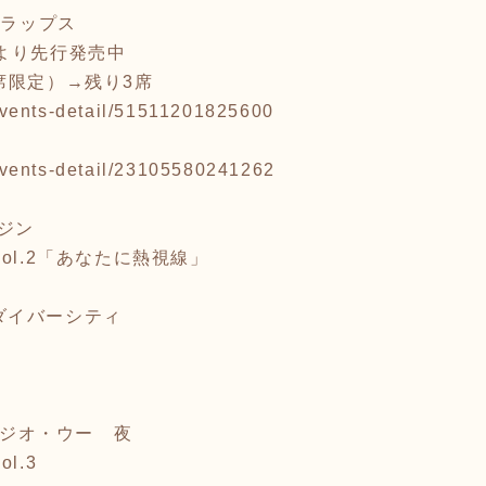
クラップス
より先行発売中
席限定）→残り3席
p/events-detail/51511201825600
p/events-detail/23105580241262
マジン
ol.2「あなたに熱視線」
p ダイバーシティ
スタジオ・ウー 夜
ol.3