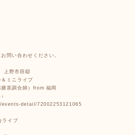
にお問い合わせください。
0〜 上野市田邸
会＆ミニライブ
茶調合師）from 福岡
↓
.jp/events-detail/72002253121065
会ライブ