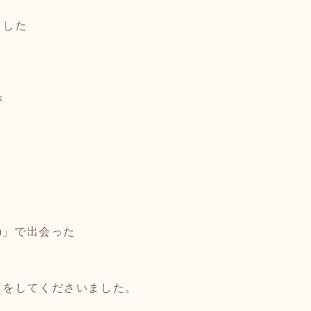
ました
が
。
m」で出会った
トをしてくださいました。