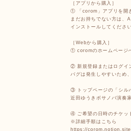
［アプリから購入］
① 「corom」アプリ
まだお持ちでない方は、App 
インストールしてくださ
［Webから購入］
① coromのホームページ
② 新規登録またはログイン
バグは発生しやすいため
③ トップページの「シ
近田ゆうきボサノバ演奏
④ ご希望の日時のチケッ
※詳細手順はこちら
https://corom.notion.s