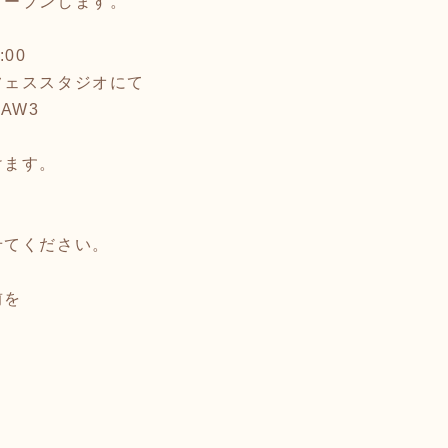
オープンします。
:00
フェススタジオにて
wcAW3
けます。
せてください。
前を
。