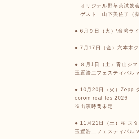
オリジナル野草茶試飲
ゲスト：山下美佐子（薬膳
● 6月９日（火）\台湾ライ
● 7月17日（金）六本木
● ８月1日（土）青山ジ
玉置浩二フェスティバル v
● 10月20日（火）Zep
corom real fes 2026
※出演時間未定
● 11月21日（土）柏 
玉置浩二フェスティバル v