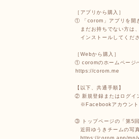
［アプリから購入］
① 「corom」アプリを
まだお持ちでない方は、App 
インストールしてくだ
［Webから購入］
① coromのホームペー
⁦
https://corom.me
⁩
【以下、共通手順】
② 新規登録またはログイ
※Facebookアカウ
③ トップページの「第5
近田ゆうきチームの写真
https://corom.app/m