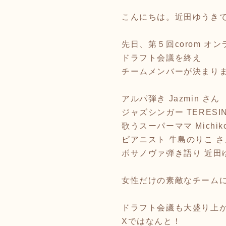
こんにちは。近田ゆうき
先日、第５回corom オ
ドラフト会議を終え
チームメンバーが決まり
アルパ弾き Jazmin さん
ジャズシンガー TERESI
歌うスーパーママ Michik
ピアニスト 牛島のりこ さ
ボサノヴァ弾き語り 近田
女性だけの素敵なチーム
ドラフト会議も大盛り上
Xではなんと！