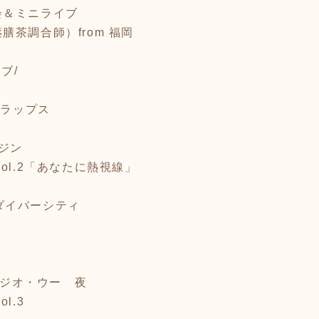
会＆ミニライブ
茶調合師）from 福岡
ブ/
クラップス
マジン
ol.2「あなたに熱視線」
p ダイバーシティ
スタジオ・ウー 夜
ol.3