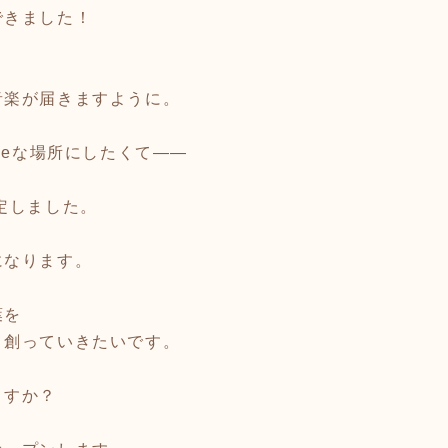
できました！
音楽が届きますように。
meな場所にしたくて——
定しました。
になります。
葉を
、創っていきたいです。
ますか？