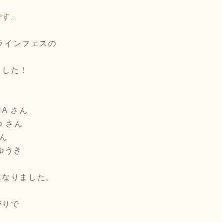
です。
ンラインフェスの
ました！
NA さん
o さん
ん
ゆうき
になりました。
がりで