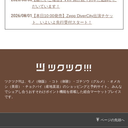
だいています！
2026/08/01
【本日10:00発売】Zepp DiverCity出演チケッ
ト、いよいよ先行受付スタート！
2026/07/31
【3年間の感謝を込めて】いよいよ明日、Zepp
チケット発売です。
2026/07/29
今夜は、祈りを込めて。
2026/07/20
【限定55席】ジェームス小野田(米米CLUB)さ
んとの特別な夜、今年も開催します
2026/07/15
正直、迷いました。
ツクツク!!!は、モノ（物販）・コト（体験）・ゴチソウ（グルメ）・オメカ
2026/07/13
『大人のための子守唄』明日、始まります！
シ（美容）・チョクバイ（産地直送）のショッピングと予約サイト。
みんな
でシェアし合うおすそわけポイント機能を搭載した総合マーケットプレイス
2026/07/10
歌う喜びを、あらためて感じた夜
です。
2026/06/18
台湾で教えてもらった、豊かな時間
2026/06/15
台湾から帰ってきました！今夜20時、報告会を
開催します
2026/06/04
本日19時〜 福岡LOVE FM『音楽の道』に出演