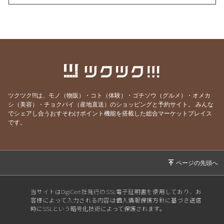
2026/07/29
今夜は、祈りを込めて。
2026/07/20
【限定55席】ジェームス小野田(米米CLUB)さ
んとの特別な夜、今年も開催します
2026/07/15
正直、迷いました。
2026/07/13
『大人のための子守唄』明日、始まります！
2026/07/10
歌う喜びを、あらためて感じた夜
ツクツク!!!は、モノ（物販）・コト（体験）・ゴチソウ（グルメ）・オメカ
2026/06/18
台湾で教えてもらった、豊かな時間
シ（美容）・チョクバイ（産地直送）のショッピングと予約サイト。
みんな
でシェアし合うおすそわけポイント機能を搭載した総合マーケットプレイス
2026/06/15
台湾から帰ってきました！今夜20時、報告会を
です。
開催します
2026/06/04
本日19時〜 福岡LOVE FM『音楽の道』に出演
します
2026/05/30
いよいよ明日。五感で味わうお茶会ライブ あと
2席｜野草茶再入荷予約受付開始
当サイトはDigiCert社発行のSSL電子証明書を使用しており、お
客様によって入力される内容は個人情報保護方針に基づき送信
2026/05/29
台湾へ、音を連れていきます｜6/1 壮行会ライ
時にSSLという暗号化技術によって保護されます。
ブのお知らせ