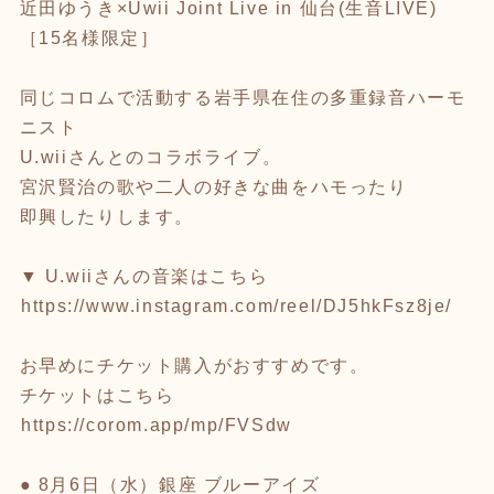
近田ゆうき×Uwii Joint Live in 仙台(生音LIVE)
［15名様限定］
同じコロムで活動する岩手県在住の多重録音ハーモ
ニスト
U.wiiさんとのコラボライブ。
宮沢賢治の歌や二人の好きな曲をハモったり
即興したりします。
▼ U.wiiさんの音楽はこちら
⁦
https://www.instagram.com/reel/DJ5hkFsz8je/
⁩
お早めにチケット購入がおすすめです。
チケットはこちら
⁦
https://corom.app/mp/FVSdw
⁩
● 8月6日（水）銀座 ブルーアイズ