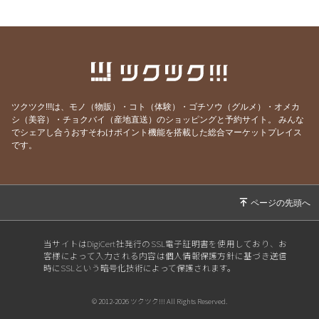
2026/07/20
【限定55席】ジェームス小野田(米米CLUB)さ
んとの特別な夜、今年も開催します
2026/07/15
正直、迷いました。
2026/07/13
『大人のための子守唄』明日、始まります！
2026/07/10
歌う喜びを、あらためて感じた夜
ツクツク!!!は、モノ（物販）・コト（体験）・ゴチソウ（グルメ）・オメカ
2026/06/18
台湾で教えてもらった、豊かな時間
シ（美容）・チョクバイ（産地直送）のショッピングと予約サイト。
みんな
でシェアし合うおすそわけポイント機能を搭載した総合マーケットプレイス
2026/06/15
台湾から帰ってきました！今夜20時、報告会を
です。
開催します
2026/06/04
本日19時〜 福岡LOVE FM『音楽の道』に出演
します
2026/05/30
いよいよ明日。五感で味わうお茶会ライブ あと
2席｜野草茶再入荷予約受付開始
当サイトはDigiCert社発行のSSL電子証明書を使用しており、お
客様によって入力される内容は個人情報保護方針に基づき送信
2026/05/29
台湾へ、音を連れていきます｜6/1 壮行会ライ
時にSSLという暗号化技術によって保護されます。
ブのお知らせ
2026/05/24
【完売御礼】5/31 再入荷分をいち早くお届け｜
© 2012-2026 ツクツク!!! All Rights Reserved.
野草茶お茶会ライブ開催