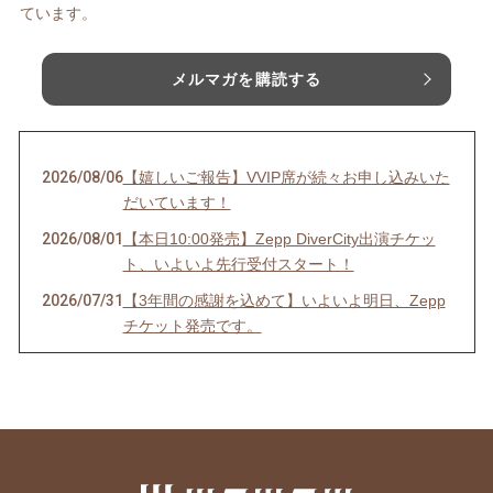
ています。
メルマガを購読する
2026/08/06
【嬉しいご報告】VVIP席が続々お申し込みいた
だいています！
2026/08/01
【本日10:00発売】Zepp DiverCity出演チケッ
ト、いよいよ先行受付スタート！
2026/07/31
【3年間の感謝を込めて】いよいよ明日、Zepp
チケット発売です。
2026/07/29
今夜は、祈りを込めて。
2026/07/20
【限定55席】ジェームス小野田(米米CLUB)さ
んとの特別な夜、今年も開催します
2026/07/15
正直、迷いました。