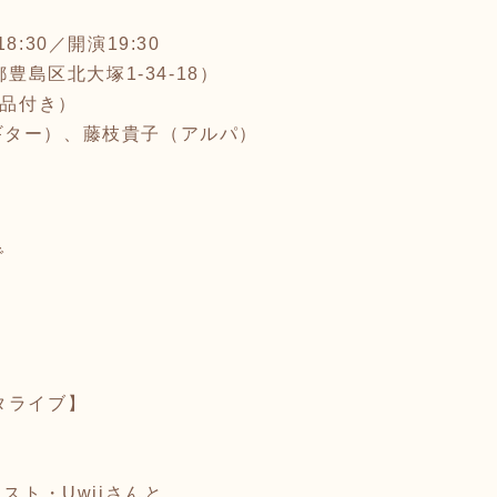
:30／開演19:30
都豊島区北大塚1-34-18）
一品付き）
ギター）、藤枝貴子（アルパ）
で
タライブ】
、
スト・Uwiiさんと