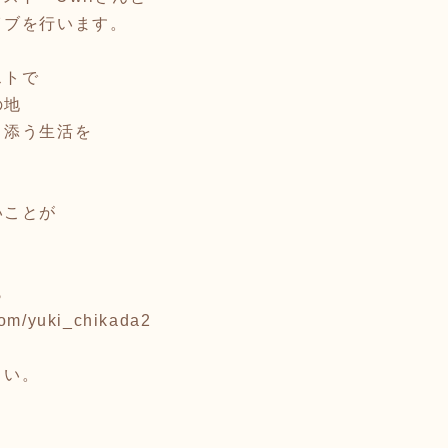
イブを行います。
ストで
の地
り添う生活を
いことが
ら
com/yuki_chikada2
さい。