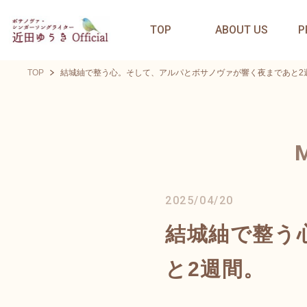
TOP
ABOUT US
P
TOP
結城紬で整う心。そして、アルパとボサノヴァが響く夜まであと2
2025/04/20
結城紬で整う
と2週間。