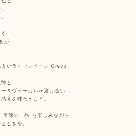
音色と
鳴し
所。
じる
響きが
。
いライブスペース Greco。
旋律と
ター＆ヴォーカルが溶け合い
な感覚を味わえます。
の"季節の一品"を楽しみながら
ひとときを。