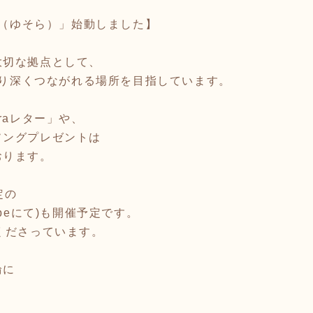
ra（ゆそら）」始動しました】
大切な拠点として、
とより深くつながれる場所を目指しています。
raレター」や、
ソングプレゼントは
おります。
定の
ubeにて)も開催予定です。
くださっています。
輪に