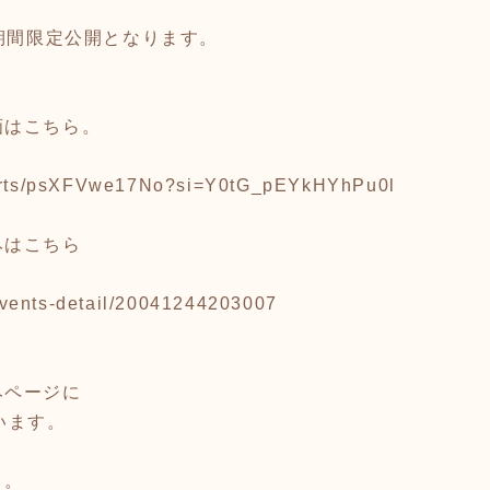
の期間限定公開となります。
画はこちら。
horts/psXFVwe17No?si=Y0tG_pEYkHYhPu0l
みはこちら
p/events-detail/20041244203007
みページに
います。
々。