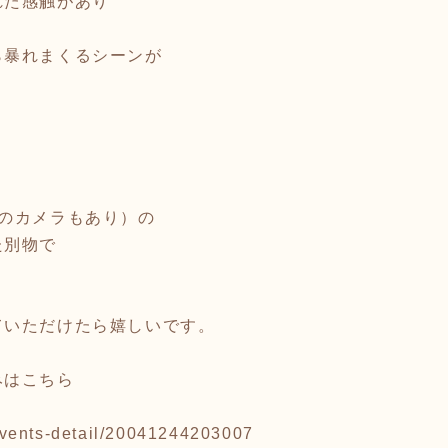
れた感触があり
ら暴れまくるシーンが
線のカメラもあり）の
た別物で
ていただけたら嬉しいです。
みはこちら
p/events-detail/20041244203007