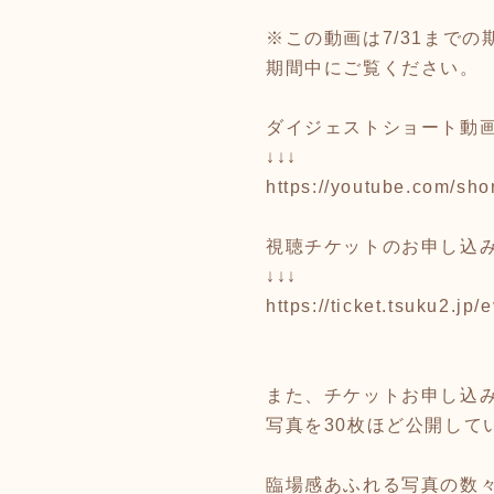
※この動画は7/31まで
期間中にご覧ください。
ダイジェストショート動
↓↓↓
https://youtube.com/s
視聴チケットのお申し込
↓↓↓
https://ticket.tsuku2.j
また、チケットお申し込
写真を30枚ほど公開して
臨場感あふれる写真の数