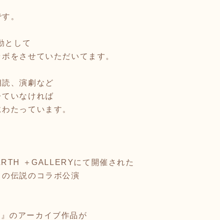
です。
動として
ラボをさせていただいてます。
朗読、演劇など
レていなければ
にわたっています。
。
EARTH ＋GALLERYにて開催された
との伝説のコラボ公演
。
on2』のアーカイブ作品が