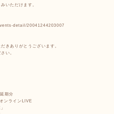
しみいただけます。
。
p/events-detail/20041244203007
ただきありがとうございます。
ださい。
日延期分
てオンラインLIVE
E」