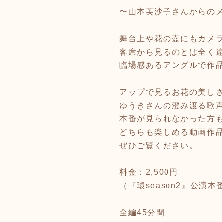
〜山本芙沙子さんからの
舞台上や花の壺にもカメ
客席から見るのとは全く
臨場感あるアングルで作
アップで見るお花の美し
ゆうきさんの澄み渡る歌
本番が見られなかった方
どちらも楽しめる動画作
ぜひご覧ください。
料金：2,500円
（『環season2』公演
全編45分間