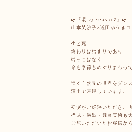
🌿『環-わ-season2』🌿
山本芙沙子×近田ゆうき
生と死
終わりは始まりであり
端っこはなく
命も季節もめぐりまわっ
巡る自然界の世界をダン
演出で表現しています。
初演がご好評いただき、
構成・演出・舞台美術も
ご覧いただいたお客様か