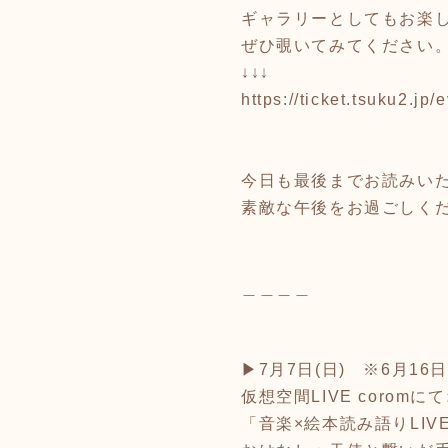
ギャラリーとしてもお楽
ぜひ覗いてみてください
↓↓↓
https://ticket.tsuku2.j
今日も最後までお読みい
素敵な午後をお過ごしく
＿＿＿＿
▶︎7月7日(日) ※6月16
仮想空間LIVE coromに
「音楽×絵本読み語りLIV