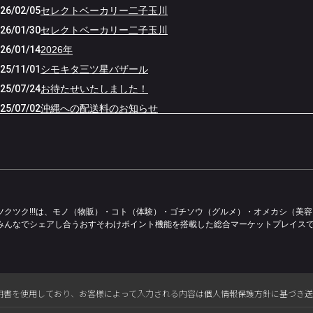
26/02/05
セレクトベーカリー二子玉川
26/01/30
セレクトベーカリー二子玉川
26/01/14
2026年
25/11/01
シモキタ三ツ星バザール
25/07/24
お待たせいたしました！
25/07/02
沖縄への配送料のお知らせ
25/06/28
レモネード
25/05/20
Tシャツ
25/04/11
SPセット
25/03/15
コラボバーガー
25/03/08
商品紹介
ツクツク!!!は、モノ（物販）・コト（体験）・ゴチソウ（グルメ）・オメカシ（美
みんなでシェアし合うおすそわけポイント機能を搭載した総合マーケットプレイス
25/01/20
商品紹介
25/01/20
二子玉川セレクトベーカリーありがとうございました。
25/01/15
セレクトベーカリー
25/01/04
2025年
L電子証明書を使用しており、お客様によって入力される内容は個人情報保護方針に基づき
24/12/23
クリスマス🎄