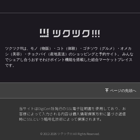
2026/01/14
2026年
2025/11/01
シモキタ三ツ星バザール
2025/07/24
お待たせいたしました！
2025/07/02
沖縄への配送料のお知らせ
2025/06/28
レモネード
ツクツク!!!は、モノ（物販）・コト（体験）・ゴチソウ（グルメ）・オメカ
シ（美容）・チョクバイ（産地直送）のショッピングと予約サイト。
みんな
2025/05/20
Tシャツ
でシェアし合うおすそわけポイント機能を搭載した総合マーケットプレイス
2025/04/11
SPセット
です。
2025/03/15
コラボバーガー
2025/03/08
商品紹介
2025/01/20
商品紹介
2025/01/20
二子玉川セレクトベーカリーありがとうござい
当サイトはDigiCert社発行のSSL電子証明書を使用しており、お
客様によって入力される内容は個人情報保護方針に基づき送信
ました。
時にSSLという暗号化技術によって保護されます。
2025/01/15
セレクトベーカリー
© 2012-2026 ツクツク!!! All Rights Reserved.
2025/01/04
2025年