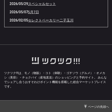
2026/05/29
スペシャルセット
2026/05/07
5月7日
2026/02/05
セレクトベーカリー二子玉川
2026/01/30
セレクトベーカリー二子玉川
2026/01/14
2026年
2025/11/01
シモキタ三ツ星バザール
2025/07/24
お待たせいたしました！
2025/07/02
沖縄への配送料のお知らせ
2025/06/28
レモネード
ツクツク!!!は、モノ（物販）・コト（体験）・ゴチソウ（グルメ）・オメカ
シ（美容）・チョクバイ（産地直送）のショッピングと予約サイト。
みんな
2025/05/20
Tシャツ
でシェアし合うおすそわけポイント機能を搭載した総合マーケットプレイス
2025/04/11
SPセット
です。
2025/03/15
コラボバーガー
2025/03/08
商品紹介
2025/01/20
商品紹介