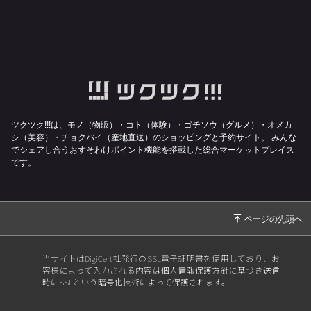
2026/01/30
セレクトベーカリー二子玉川
2026/01/14
2026年
2025/11/01
シモキタ三ツ星バザール
2025/07/24
お待たせいたしました！
2025/07/02
沖縄への配送料のお知らせ
2025/06/28
レモネード
ツクツク!!!は、モノ（物販）・コト（体験）・ゴチソウ（グルメ）・オメカ
シ（美容）・チョクバイ（産地直送）のショッピングと予約サイト。
みんな
2025/05/20
Tシャツ
でシェアし合うおすそわけポイント機能を搭載した総合マーケットプレイス
2025/04/11
SPセット
です。
2025/03/15
コラボバーガー
2025/03/08
商品紹介
2025/01/20
商品紹介
2025/01/20
二子玉川セレクトベーカリーありがとうござい
当サイトはDigiCert社発行のSSL電子証明書を使用しており、お
客様によって入力される内容は個人情報保護方針に基づき送信
ました。
時にSSLという暗号化技術によって保護されます。
2025/01/15
セレクトベーカリー