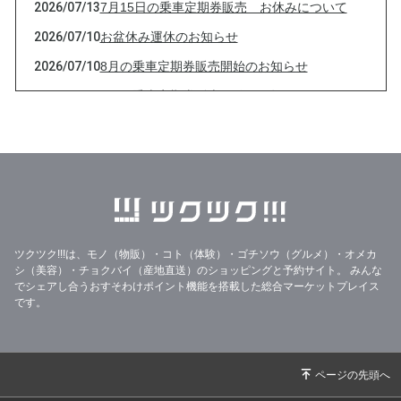
2026/07/13
7月15日の乗車定期券販売 お休みについて
2026/07/10
お盆休み運休のお知らせ
2026/07/10
8月の乗車定期券販売開始のお知らせ
2026/06/15
7月の乗車定期券販売開始のお知らせ
2026/06/01
古河三高生の皆様へ 臨時便について
2026/05/29
※重要 回数券チケットの払い戻し期限のつ
いて
2026/05/28
チケット返金対応についてのご連絡
2026/05/15
6月の乗車定期券販売開始のお知らせ
ツクツク!!!は、モノ（物販）・コト（体験）・ゴチソウ（グルメ）・オメカ
シ（美容）・チョクバイ（産地直送）のショッピングと予約サイト。
みんな
でシェアし合うおすそわけポイント機能を搭載した総合マーケットプレイス
です。