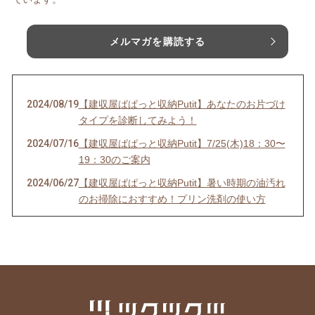
メルマガを購読する
2024/08/19
【建収屋ぱぱっと収納Putit】あなたのお片づけ
タイプを診断してみよう！
2024/07/16
【建収屋ぱぱっと収納Putit】7/25(木)18：30〜
19：30のご案内
2024/06/27
【建収屋ぱぱっと収納Putit】暑い時期の油汚れ
のお掃除におすすめ！プリン洗剤の使い方
2024/03/18
【建収屋ぱぱっと収納Putit】子育て応援！モン
テッソーリ教育特別無料講演（3月24日）のご
案内
2024/03/11
【建収屋ぱぱっと収納Putit】「実家の片づけ講
座」3月講座のご案内