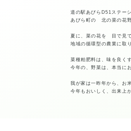
道の駅あびらD51ステー
あびら町の 北の菜の花
夏に、菜の花を 目で見
地域の循環型の農業に取
菜種粕肥料は、味を良く
今年の、野菜は、本当に
我が家は一昨年から、お
今年もおいしく、出来上