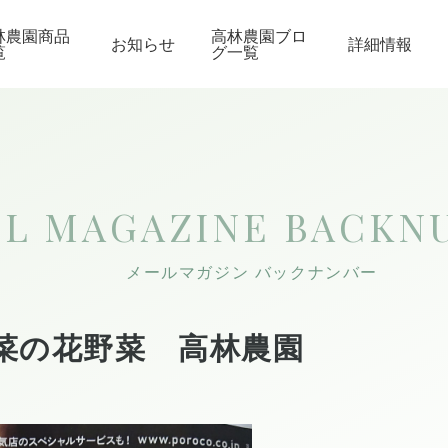
林農園商品
高林農園ブロ
お知らせ
詳細情報
覧
グ一覧
IL MAGAZINE
BACKN
メールマガジン バックナンバー
菜の花野菜 高林農園