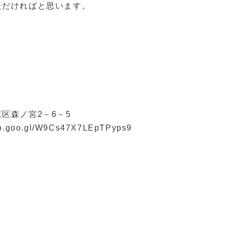
ただければと思います。
区森ノ宮2－6－5
pp.goo.gl/W9Cs47X7LEpTPyps9