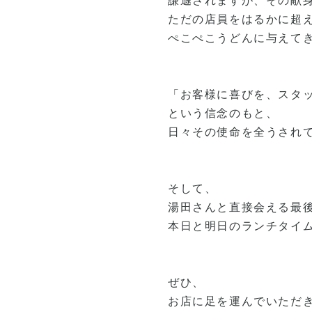
謙遜されますが、その献
ただの店員をはるかに超
ぺこぺこうどんに与えて
「お客様に喜びを、スタ
という信念のもと、
日々その使命を全うされ
そして、
湯田さんと直接会える最
本日と明日のランチタイ
ぜひ、
お店に足を運んでいただ