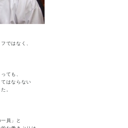
ッフではなく、
。
とっても、
くてはならない
した。
の一員」と