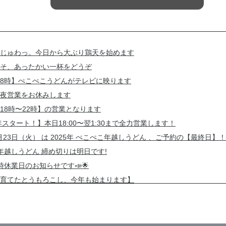
じゅわっ。今日から大ぶり鶏天を始めます
そ、あったかい一杯をどうぞ
8時】ぺこぺこうどんがテレビに映ります
夜営業をお休みします
18時〜22時】の営業となります
6年スタート！】本日18:00〜翌1:30まで全力営業します！
2月23日（火） は 2025年 ぺこぺこ年越しうどん 、ご予約の【最終日】！
年 年越しうどん 締め切りは明日です!
時休業日のお知らせです📣🌟
で育てたとうもろこし、今年も始まります】
9日(金)ランチはお休みです…ですが！あの新商品がもうすぐ登場！
終日】
うどん公式ホームページリニューアル記念✨油かすトッピング特別キャ