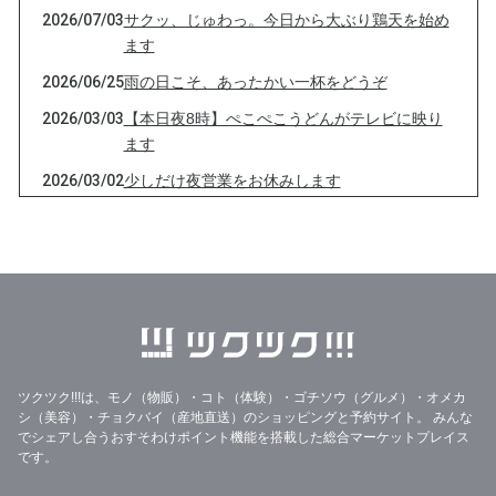
2026/07/03
サクッ、じゅわっ。今日から大ぶり鶏天を始め
ます
2026/06/25
雨の日こそ、あったかい一杯をどうぞ
2026/03/03
【本日夜8時】ぺこぺこうどんがテレビに映り
ます
2026/03/02
少しだけ夜営業をお休みします
2026/01/04
本日は【18時〜22時】の営業となります
2026/01/02
【2026年スタート！】本日18:00〜翌1:30まで
全力営業します！
2025/12/23
本日 12月23日（火） は 2025年 ぺこぺこ年越
しうどん 、ご予約の【最終日】！
2025/12/22
2025年 年越しうどん 締め切りは明日です!
ツクツク!!!は、モノ（物販）・コト（体験）・ゴチソウ（グルメ）・オメカ
2025/08/12
8月の臨時休業日のお知らせです📣🌟
シ（美容）・チョクバイ（産地直送）のショッピングと予約サイト。
みんな
でシェアし合うおすそわけポイント機能を搭載した総合マーケットプレイス
2025/06/26
📢【命で育てたとうもろこし、今年も始まりま
です。
す】