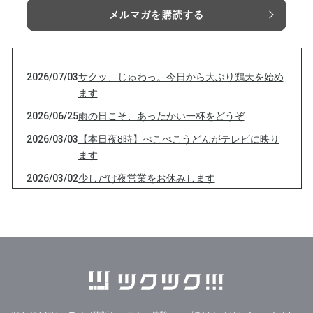
メルマガを購読する
2026/07/03
サクッ、じゅわっ。今日から大ぶり鶏天を始め
ます
2026/06/25
雨の日こそ、あったかい一杯をどうぞ
2026/03/03
【本日夜8時】ぺこぺこうどんがテレビに映り
ます
2026/03/02
少しだけ夜営業をお休みします
2026/01/04
本日は【18時〜22時】の営業となります
2026/01/02
【2026年スタート！】本日18:00〜翌1:30まで
全力営業します！
2025/12/23
本日 12月23日（火） は 2025年 ぺこぺこ年越
しうどん 、ご予約の【最終日】！
2025/12/22
2025年 年越しうどん 締め切りは明日です!