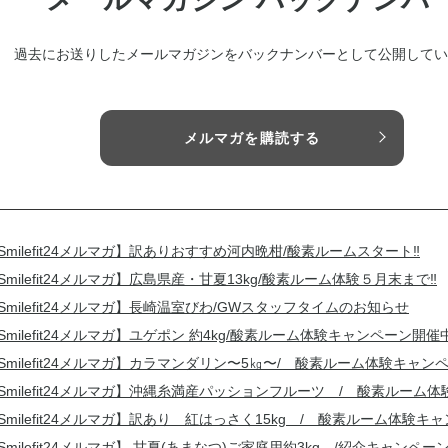
過去にお送りしたメールマガジンをバックナンバーとして公開してい
メルマガを購読する
Smilefit24メルマガ】訳ありおすすめ河内晩柑/酸素ルームスタート‼
Smilefit24メルマガ】広島県産・甘夏13kg/酸素ルーム体験５月末まで‼
Smilefit24メルマガ】長崎温室びわ/GWスタッフタイムのお知らせ
Smilefit24メルマガ】ユゲポン 約4kg/酸素ルーム体験キャンペーン開催
Smilefit24メルマガ】カラマンダリン〜5㎏〜/ 酸素ルーム体験キャン
Smilefit24メルマガ】沖縄糸満産パッションフルーツ / 酸素ルーム
Smilefit24メルマガ】訳あり 紅はっさく15kg / 酸素ルーム体験キ
Smilefit24メルマガ】 甘夏(あまなつ)ご家庭用約3kg /紹介キャンペー