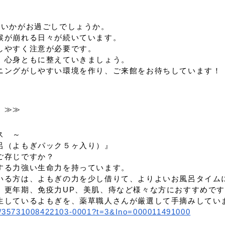
、いかがお過ごしでしょうか。
候が崩れる日々が続いています。
しやすく注意が必要です。
、心身ともに整えていきましょう。
ニングがしやすい環境を作り、ご来館をお待ちしています！
 ≫≫
ス ～
呂（よもぎパック５ヶ入り）』
ご存じですか？
する力強い生命力を持っています。
いる方は、よもぎの力を少し借りて、よりよいお風呂タイム
、更年期、免疫力UP、美肌、痔など様々な方におすすめで
生しているよもぎを、薬草職人さんが厳選して手摘みしてい
ems/35731008422103-0001?t=3&Ino=000011491000