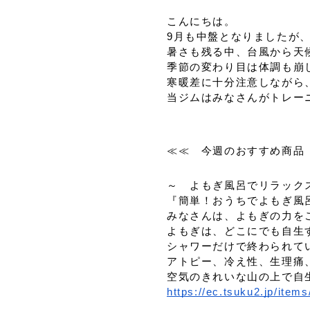
こんにちは。
9月も中盤となりましたが
暑さも残る中、台風から天
季節の変わり目は体調も崩
寒暖差に十分注意しながら
当ジムはみなさんがトレー
≪≪ 今週のおすすめ商品
～ よもぎ風呂でリラック
『簡単！おうちでよもぎ風
みなさんは、よもぎの力を
よもぎは、どこにでも自生
シャワーだけで終わられて
アトピー、冷え性、生理痛
空気のきれいな山の上で自
https://ec.tsuku2.jp/it