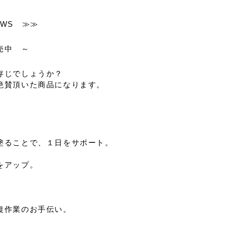
WS ≫≫
売中 ～
存じでしょうか？
絶賛頂いた商品になります。
。
。
塗ることで、１日をサポート。
をアップ。
復作業のお手伝い。