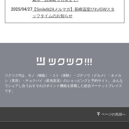
2025/04/27
【Smilefit24メルマガ】長崎温室びわ/GWスタ
ッフタイムのお知らせ
2025/04/16
【Smilefit24メルマガ】ユゲポン 約4kg/酸素ル
ーム体験キャンペーン開催中
2025/04/01
【Smilefit24メルマガ】カラマンダリン〜5㎏〜/
酸素ルーム体験キャンペーン開催
2025/03/25
【Smilefit24メルマガ】沖縄糸満産パッション
フルーツ / 酸素ルーム体験キャンペーン開催
2025/03/18
【Smilefit24メルマガ】訳あり 紅はっさく15k
ツクツク!!!は、モノ（物販）・コト（体験）・ゴチソウ（グルメ）・オメカ
g / 酸素ルーム体験キャンペーン開催
シ（美容）・チョクバイ（産地直送）のショッピングと予約サイト。
みんな
でシェアし合うおすそわけポイント機能を搭載した総合マーケットプレイス
2025/03/11
【Smilefit24メルマガ】 甘夏(あまなつ)ご家庭
です。
用約3kg /紹介キャンペーン開催
2025/02/25
【Smilefit24メルマガ】 わけあり 由栗いも /
３月レッスンスケジュール公開
2025/02/18
【Smilefit24メルマガ】 わけあり はっさく /
積雪への注意喚起