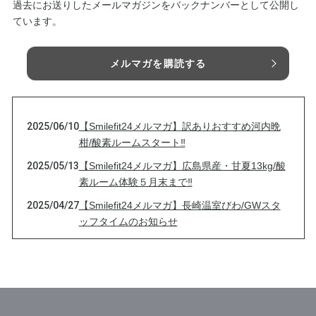
過去にお送りしたメールマガジンをバックナンバーとして公開し
ています。
メルマガを購読する
2025/06/10
【Smilefit24メルマガ】訳ありおすすめ河内晩
柑/酸素ルームスタート‼
2025/05/13
【Smilefit24メルマガ】広島県産・甘夏13kg/酸
素ルーム体験５月末まで‼
2025/04/27
【Smilefit24メルマガ】長崎温室びわ/GWスタ
ッフタイムのお知らせ
2025/04/16
【Smilefit24メルマガ】ユゲポン 約4kg/酸素ル
ーム体験キャンペーン開催中
2025/04/01
【Smilefit24メルマガ】カラマンダリン〜5㎏〜/
酸素ルーム体験キャンペーン開催