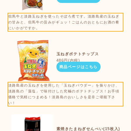
但馬牛と淡路玉ねぎを使ったそぼろ煮です。淡路島産の玉ねぎ
の甘みと、但馬牛の旨みがギュッ！ごはんのおともにお酒の肴
にいかがですか。
玉ねぎポテトチップス
486円(内税)
商品ページはこちら
淡路島産の玉ねぎを使用した「玉ねぎパウダー」を振りかけ、
淡路島の「藻塩」で味付けした究極のポテトチップス！お手頃
価格で気軽につまめる！淡路島のおいしさを是非ご堪能下さ
い！
素焼きたまねぎせんべい(15枚入)