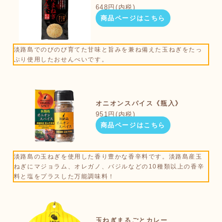
648円(内税)
商品ページはこちら
淡路島でのびのび育てた甘味と旨みを兼ね備えた玉ねぎをたっ
ぷり使用したおせんべいです。
オニオンスパイス《瓶入》
951円(内税)
商品ページはこちら
淡路島の玉ねぎを使用した香り豊かな香辛料です。淡路島産玉
ねぎにマジョラム、オレガノ、バジルなどの10種類以上の香辛
料と塩をプラスした万能調味料！
玉ねぎまるごとカレー