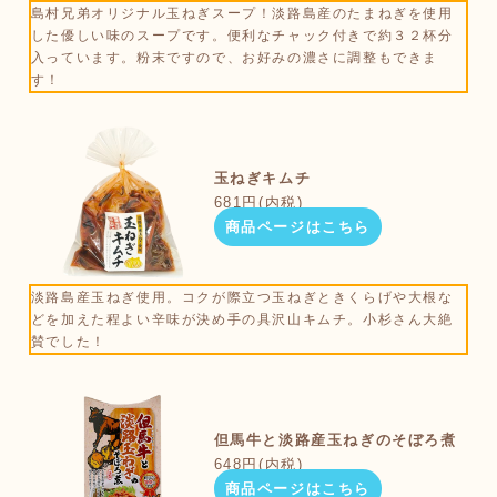
島村兄弟オリジナル玉ねぎスープ！淡路島産のたまねぎを使用
した優しい味のスープです。便利なチャック付きで約３２杯分
入っています。粉末ですので、お好みの濃さに調整もできま
す！
玉ねぎキムチ
681円(内税)
商品ページはこちら
淡路島産玉ねぎ使用。コクが際立つ玉ねぎときくらげや大根な
どを加えた程よい辛味が決め手の具沢山キムチ。小杉さん大絶
賛でした！
但馬牛と淡路産玉ねぎのそぼろ煮
648円(内税)
商品ページはこちら