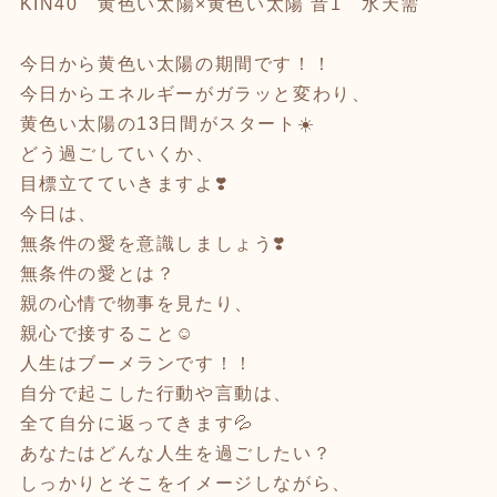
KIN40 黄色い太陽×黄色い太陽 音1 水天需
今日から黄色い太陽の期間です！！
今日からエネルギーがガラッと変わり、
黄色い太陽の13日間がスタート☀️
どう過ごしていくか、
目標立てていきますよ❣️
今日は、
無条件の愛を意識しましょう❣️
無条件の愛とは？
親の心情で物事を見たり、
親心で接すること☺️
人生はブーメランです！！
自分で起こした行動や言動は、
全て自分に返ってきます💦
あなたはどんな人生を過ごしたい？
しっかりとそこをイメージしながら、