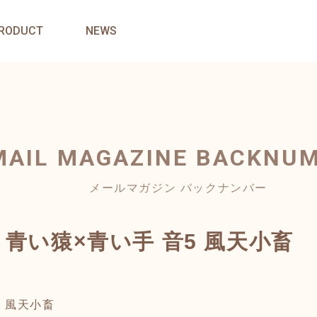
RODUCT
NEWS
MAIL MAGAZINE
BACKNU
メールマガジン バックナンバー
N31 青い猿×青い手 音5 風天小畜
5 風天小畜