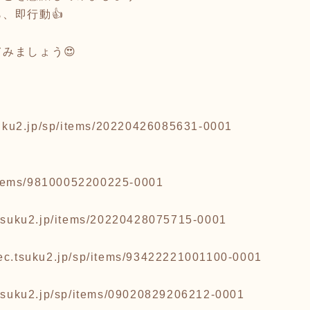
、即行動👍
みましょう😍
tsuku2.jp/sp/items/20220426085631-0001
p/items/98100052200225-0001
c.tsuku2.jp/items/20220428075715-0001
/ec.tsuku2.jp/sp/items/93422221001100-0001
c.tsuku2.jp/sp/items/09020829206212-0001