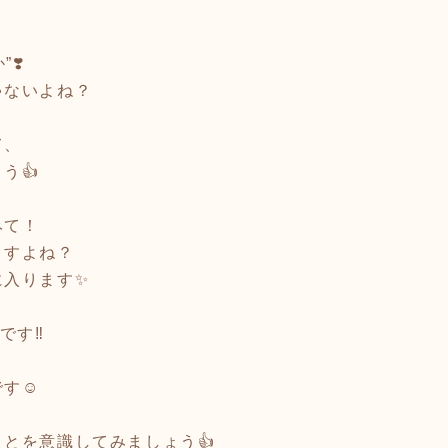
❣️
ゃないよね？
て、
う👍
みて！
ますよね？
に入ります✨
！
です‼️
す☺️
、
とを意識してみましょう👍