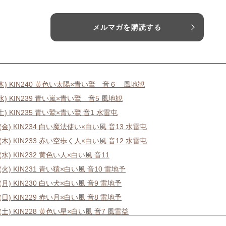
メルマガを購読する
6(木) KIN240 黄色い太陽×青い鷲 音６ 風地観
(水) KIN239 青い嵐×青い鷲 音5 風地観
(土) KIN235 青い鷲×青い鷲 音1 水雷屯
1(金) KIN234 白い魔法使い×白い風 音13 水雷屯
0(木) KIN233 赤い空歩く人×白い風 音12 水雷屯
9(水) KIN232 黄色い人×白い風 音11
8(火) KIN231 青い猿×白い風 音10 雷地予
7(月) KIN230 白い犬×白い風 音9 雷地予
6(日) KIN229 赤い月×白い風 音8 雷地予
5(土) KIN228 黄色い星×白い風 音7 風雷益
4(金) KIN227 青い手×白い風 音6 風雷益