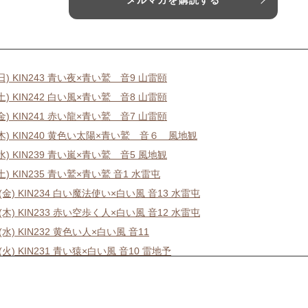
メルマガを購読する
(日) KIN243 青い夜×青い鷲 音9 山雷頤
(土) KIN242 白い風×青い鷲 音8 山雷頤
(金) KIN241 赤い龍×青い鷲 音7 山雷頤
6(木) KIN240 黄色い太陽×青い鷲 音６ 風地観
(水) KIN239 青い嵐×青い鷲 音5 風地観
(土) KIN235 青い鷲×青い鷲 音1 水雷屯
1(金) KIN234 白い魔法使い×白い風 音13 水雷屯
0(木) KIN233 赤い空歩く人×白い風 音12 水雷屯
9(水) KIN232 黄色い人×白い風 音11
8(火) KIN231 青い猿×白い風 音10 雷地予
7(月) KIN230 白い犬×白い風 音9 雷地予
6(日) KIN229 赤い月×白い風 音8 雷地予