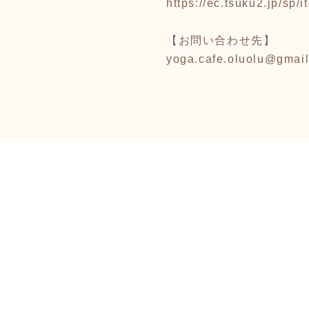
https://ec.tsuku2.jp/s
【お問い合わせ先】
yoga.cafe.oluolu@gmai