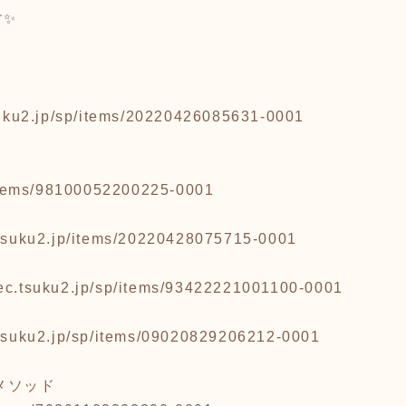
す✨
tsuku2.jp/sp/items/20220426085631-0001
p/items/98100052200225-0001
c.tsuku2.jp/items/20220428075715-0001
/ec.tsuku2.jp/sp/items/93422221001100-0001
c.tsuku2.jp/sp/items/09020829206212-0001
メソッド