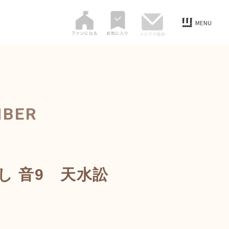
MBER
渡し 音9 天水訟