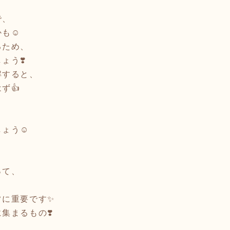
で、
も☺️
るため、
ょう❣️
解すると、
ず👍
、
ょう☺️
って、
？
常に重要です✨
集まるもの❣️