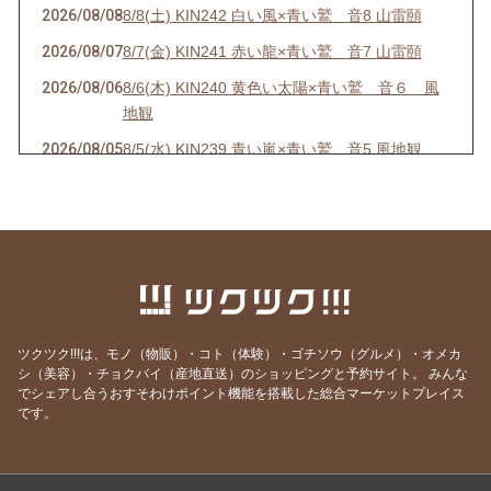
2026/08/08
8/8(土) KIN242 白い風×青い鷲 音8 山雷頤
2026/08/07
8/7(金) KIN241 赤い龍×青い鷲 音7 山雷頤
2026/08/06
8/6(木) KIN240 黄色い太陽×青い鷲 音６ 風
地観
2026/08/05
8/5(水) KIN239 青い嵐×青い鷲 音5 風地観
2026/08/01
8/1(土) KIN235 青い鷲×青い鷲 音1 水雷屯
2026/07/31
7/31(金) KIN234 白い魔法使い×白い風 音13 水
雷屯
2026/07/30
7/30(木) KIN233 赤い空歩く人×白い風 音12 水
雷屯
2026/07/29
7/29(水) KIN232 黄色い人×白い風 音11
ツクツク!!!は、モノ（物販）・コト（体験）・ゴチソウ（グルメ）・オメカ
シ（美容）・チョクバイ（産地直送）のショッピングと予約サイト。
みんな
2026/07/28
7/28(火) KIN231 青い猿×白い風 音10 雷地予
でシェアし合うおすそわけポイント機能を搭載した総合マーケットプレイス
です。
2026/07/27
7/27(月) KIN230 白い犬×白い風 音9 雷地予
2026/07/26
7/26(日) KIN229 赤い月×白い風 音8 雷地予
2026/07/25
7/25(土) KIN228 黄色い星×白い風 音7 風雷益