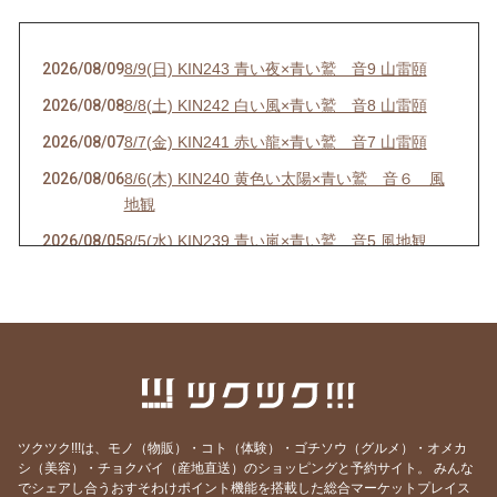
2026/08/09
8/9(日) KIN243 青い夜×青い鷲 音9 山雷頤
2026/08/08
8/8(土) KIN242 白い風×青い鷲 音8 山雷頤
2026/08/07
8/7(金) KIN241 赤い龍×青い鷲 音7 山雷頤
2026/08/06
8/6(木) KIN240 黄色い太陽×青い鷲 音６ 風
地観
2026/08/05
8/5(水) KIN239 青い嵐×青い鷲 音5 風地観
2026/08/01
8/1(土) KIN235 青い鷲×青い鷲 音1 水雷屯
2026/07/31
7/31(金) KIN234 白い魔法使い×白い風 音13 水
雷屯
2026/07/30
7/30(木) KIN233 赤い空歩く人×白い風 音12 水
雷屯
2026/07/29
7/29(水) KIN232 黄色い人×白い風 音11
ツクツク!!!は、モノ（物販）・コト（体験）・ゴチソウ（グルメ）・オメカ
シ（美容）・チョクバイ（産地直送）のショッピングと予約サイト。
みんな
2026/07/28
7/28(火) KIN231 青い猿×白い風 音10 雷地予
でシェアし合うおすそわけポイント機能を搭載した総合マーケットプレイス