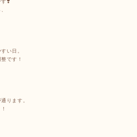
す❣️
ら、
やすい日。
調整です！
が通ります。
と！