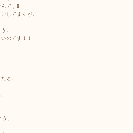
んです‼️
過ごしてますが、
よう、
しいのです！！
ったと、
を、
よう、