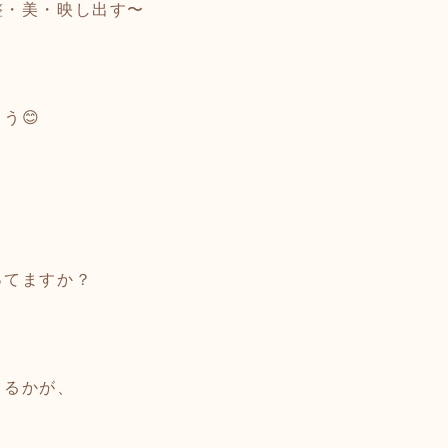
整・美・映し出す〜
う😊
？
ってますか？
きるかが、