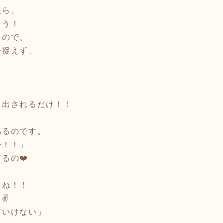
たら、
よう！
まので、
を捉えず、
し出されるだけ！！
あるのです。
〜！！」
るの❤️
、
よね！！
✌️
ていけない」