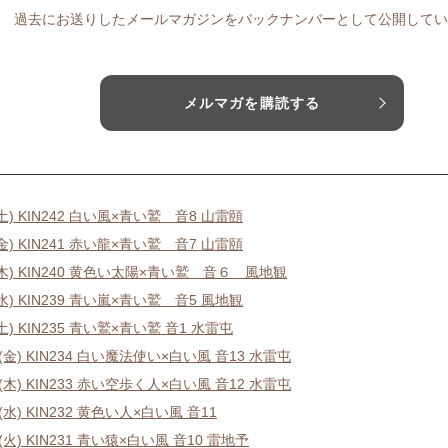
過去にお送りしたメールマガジンをバックナンバーとして公開してい
メルマガを購読する
(土) KIN242 白い風×青い鷲 音8 山雷頤
(金) KIN241 赤い龍×青い鷲 音7 山雷頤
6(木) KIN240 黄色い太陽×青い鷲 音６ 風地観
(水) KIN239 青い嵐×青い鷲 音5 風地観
(土) KIN235 青い鷲×青い鷲 音1 水雷屯
1(金) KIN234 白い魔法使い×白い風 音13 水雷屯
0(木) KIN233 赤い空歩く人×白い風 音12 水雷屯
9(水) KIN232 黄色い人×白い風 音11
8(火) KIN231 青い猿×白い風 音10 雷地予