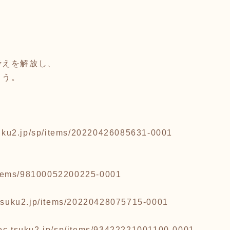
考えを解放し、
ょう。
tsuku2.jp/sp/items/20220426085631-0001
p/items/98100052200225-0001
c.tsuku2.jp/items/20220428075715-0001
/ec.tsuku2.jp/sp/items/93422221001100-0001