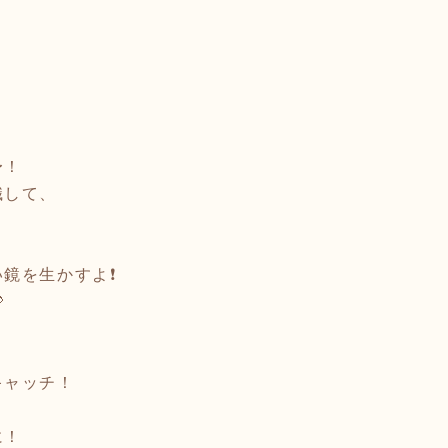
」
〜！
識して、
鏡を生かすよ❗️

キャッチ！
に！