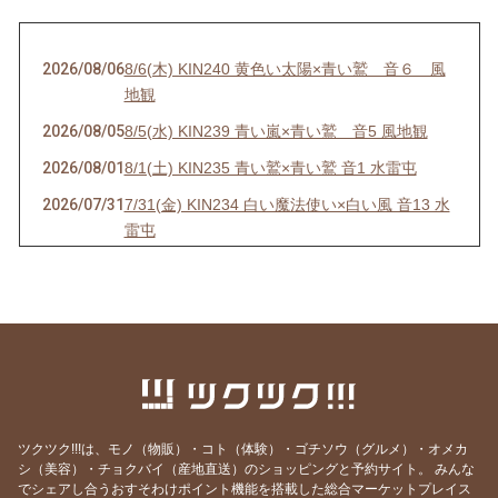
2026/08/06
8/6(木) KIN240 黄色い太陽×青い鷲 音６ 風
地観
2026/08/05
8/5(水) KIN239 青い嵐×青い鷲 音5 風地観
2026/08/01
8/1(土) KIN235 青い鷲×青い鷲 音1 水雷屯
2026/07/31
7/31(金) KIN234 白い魔法使い×白い風 音13 水
雷屯
2026/07/30
7/30(木) KIN233 赤い空歩く人×白い風 音12 水
雷屯
2026/07/29
7/29(水) KIN232 黄色い人×白い風 音11
2026/07/28
7/28(火) KIN231 青い猿×白い風 音10 雷地予
2026/07/27
7/27(月) KIN230 白い犬×白い風 音9 雷地予
2026/07/26
7/26(日) KIN229 赤い月×白い風 音8 雷地予
ツクツク!!!は、モノ（物販）・コト（体験）・ゴチソウ（グルメ）・オメカ
シ（美容）・チョクバイ（産地直送）のショッピングと予約サイト。
みんな
2026/07/25
7/25(土) KIN228 黄色い星×白い風 音7 風雷益
でシェアし合うおすそわけポイント機能を搭載した総合マーケットプレイス