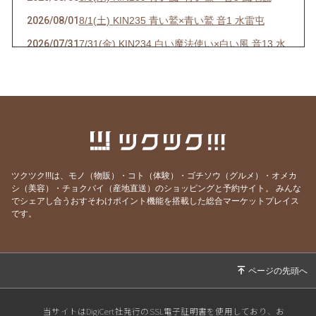
2026/08/01
8/1(土) KIN235 青い鷲×青い鷲 音1 水雷屯
2026/07/31
7/31(金) KIN234 白い魔法使い×白い風 音13 水
雷屯
2026/07/30
7/30(木) KIN233 赤い空歩く人×白い風 音12 水
雷屯
2026/07/29
7/29(水) KIN232 黄色い人×白い風 音11
2026/07/28
7/28(火) KIN231 青い猿×白い風 音10 雷地予
2026/07/27
7/27(月) KIN230 白い犬×白い風 音9 雷地予
ツクツク!!!は、モノ（物販）・コト（体験）・ゴチソウ（グルメ）・オメカ
シ（美容）・チョクバイ（産地直送）のショッピングと予約サイト。
みんな
2026/07/26
7/26(日) KIN229 赤い月×白い風 音8 雷地予
でシェアし合うおすそわけポイント機能を搭載した総合マーケットプレイス
です。
2026/07/25
7/25(土) KIN228 黄色い星×白い風 音7 風雷益
2026/07/24
7/24(金) KIN227 青い手×白い風 音6 風雷益
2026/07/23
7/23(木) KIN226 白い世界の橋渡し×白い風 音5
風雷益
2026/07/22
7/22(水) KIN225 赤い蛇×白い風 音4 風雷益
当サイトはDigiCert社発行のSSL電子証明書を使用しており、お