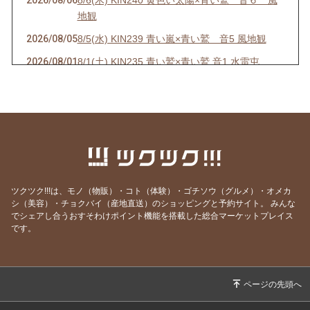
2026/08/06
8/6(木) KIN240 黄色い太陽×青い鷲 音６ 風
地観
2026/08/05
8/5(水) KIN239 青い嵐×青い鷲 音5 風地観
2026/08/01
8/1(土) KIN235 青い鷲×青い鷲 音1 水雷屯
2026/07/31
7/31(金) KIN234 白い魔法使い×白い風 音13 水
雷屯
2026/07/30
7/30(木) KIN233 赤い空歩く人×白い風 音12 水
雷屯
2026/07/29
7/29(水) KIN232 黄色い人×白い風 音11
2026/07/28
7/28(火) KIN231 青い猿×白い風 音10 雷地予
ツクツク!!!は、モノ（物販）・コト（体験）・ゴチソウ（グルメ）・オメカ
シ（美容）・チョクバイ（産地直送）のショッピングと予約サイト。
みんな
2026/07/27
7/27(月) KIN230 白い犬×白い風 音9 雷地予
でシェアし合うおすそわけポイント機能を搭載した総合マーケットプレイス
です。
2026/07/26
7/26(日) KIN229 赤い月×白い風 音8 雷地予
2026/07/25
7/25(土) KIN228 黄色い星×白い風 音7 風雷益
2026/07/24
7/24(金) KIN227 青い手×白い風 音6 風雷益
2026/07/23
7/23(木) KIN226 白い世界の橋渡し×白い風 音5