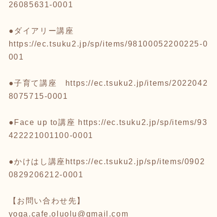
26085631-0001
●ダイアリー講座
https://ec.tsuku2.jp/sp/items/98100052200225-0
001
●子育て講座
https://ec.tsuku2.jp/items/2022042
8075715-0001
●Face up to講座
https://ec.tsuku2.jp/sp/items/93
422221001100-0001
●かけはし講座
https://ec.tsuku2.jp/sp/items/0902
0829206212-0001
【お問い合わせ先】
yoga.cafe.oluolu@gmail.com