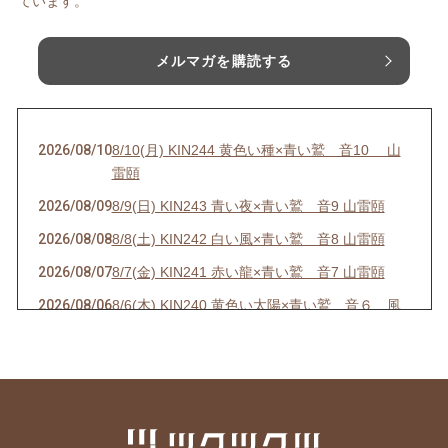
ています。
メルマガを購読する
2026/08/10
8/10(月) KIN244 黄色い種×青い鷲 音10 山
雷頤
2026/08/09
8/9(日) KIN243 青い夜×青い鷲 音9 山雷頤
2026/08/08
8/8(土) KIN242 白い風×青い鷲 音8 山雷頤
2026/08/07
8/7(金) KIN241 赤い龍×青い鷲 音7 山雷頤
2026/08/06
8/6(木) KIN240 黄色い太陽×青い鷲 音６ 風
地観
2026/08/05
8/5(水) KIN239 青い嵐×青い鷲 音5 風地観
2026/08/01
8/1(土) KIN235 青い鷲×青い鷲 音1 水雷屯
2026/07/31
7/31(金) KIN234 白い魔法使い×白い風 音13 水