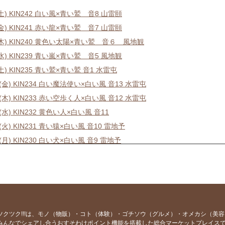
(土) KIN242 白い風×青い鷲 音8 山雷頤
(金) KIN241 赤い龍×青い鷲 音7 山雷頤
6(木) KIN240 黄色い太陽×青い鷲 音６ 風地観
(水) KIN239 青い嵐×青い鷲 音5 風地観
(土) KIN235 青い鷲×青い鷲 音1 水雷屯
1(金) KIN234 白い魔法使い×白い風 音13 水雷屯
0(木) KIN233 赤い空歩く人×白い風 音12 水雷屯
9(水) KIN232 黄色い人×白い風 音11
8(火) KIN231 青い猿×白い風 音10 雷地予
7(月) KIN230 白い犬×白い風 音9 雷地予
6(日) KIN229 赤い月×白い風 音8 雷地予
5(土) KIN228 黄色い星×白い風 音7 風雷益
4(金) KIN227 青い手×白い風 音6 風雷益
23(木) KIN226 白い世界の橋渡し×白い風 音5 風雷益
2(水) KIN225 赤い蛇×白い風 音4 風雷益
ツクツク!!!は、モノ（物販）・コト（体験）・ゴチソウ（グルメ）・オメカシ（美
みんなでシェアし合うおすそわけポイント機能を搭載した総合マーケットプレイス
1(火) KIN224 黄色い種×白い風 音3 火地晋