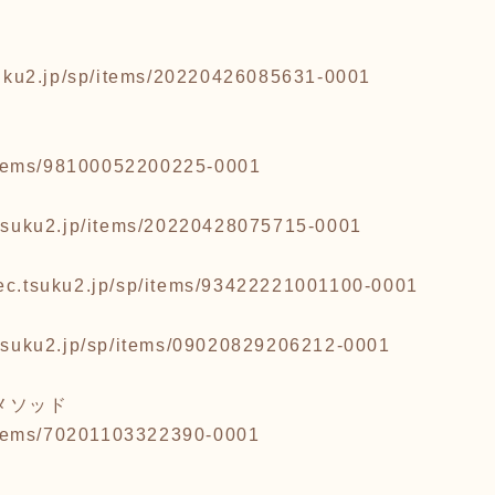
tsuku2.jp/sp/items/20220426085631-0001
p/items/98100052200225-0001
c.tsuku2.jp/items/20220428075715-0001
/ec.tsuku2.jp/sp/items/93422221001100-0001
c.tsuku2.jp/sp/items/09020829206212-0001
メソッド
p/items/70201103322390-0001