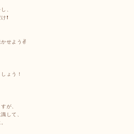
をし、
❗️
かせよう✌️
ましょう！
ますが、
意識して、
に。