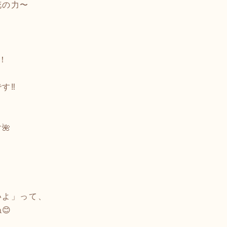
花の力〜
！
、
‼️
🌺
いよ」って、
😊