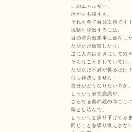
このエネルギー、
活かすも殺すも、
それも全て自分次第です
現状を脱出するには、
目の前の出来事に蓋をし
ただただ衝突したり、
逆に人の目をきにして気
そんなことをしていては
ただただ不満が募るだけ
何も解決しません！！
自分がどうなりたいのか
しっかり潜在意識や、
さらなる奥の鏡の向こうに
落とし込んで、
しっかりと掘り下げてみ
同じことを繰り返えさな