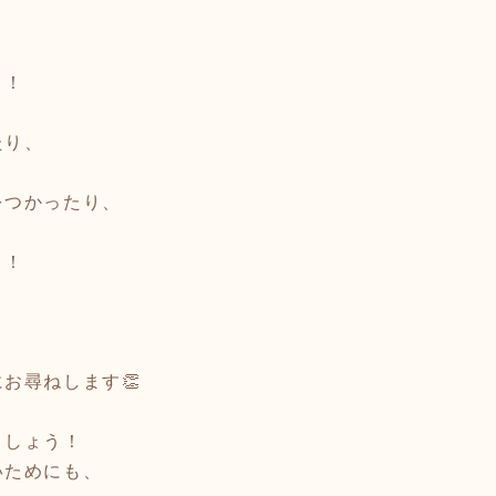
！！
たり、
をつかったり、
、
！！
、
お尋ねします👏
ましょう！
いためにも、