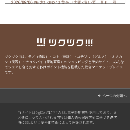
2026/08/06
8/6(木) KIN240 黄色い太陽×青い鷲 音６ 風
地観
2026/08/05
8/5(水) KIN239 青い嵐×青い鷲 音5 風地観
2026/08/01
8/1(土) KIN235 青い鷲×青い鷲 音1 水雷屯
2026/07/31
7/31(金) KIN234 白い魔法使い×白い風 音13 水
雷屯
2026/07/30
7/30(木) KIN233 赤い空歩く人×白い風 音12 水
ツクツク!!!は、モノ（物販）・コト（体験）・ゴチソウ（グルメ）・オメカ
雷屯
シ（美容）・チョクバイ（産地直送）のショッピングと予約サイト。
みんな
でシェアし合うおすそわけポイント機能を搭載した総合マーケットプレイス
2026/07/29
7/29(水) KIN232 黄色い人×白い風 音11
です。
2026/07/28
7/28(火) KIN231 青い猿×白い風 音10 雷地予
2026/07/27
7/27(月) KIN230 白い犬×白い風 音9 雷地予
2026/07/26
7/26(日) KIN229 赤い月×白い風 音8 雷地予
2026/07/25
7/25(土) KIN228 黄色い星×白い風 音7 風雷益
当サイトはDigiCert社発行のSSL電子証明書を使用しており、お
客様によって入力される内容は個人情報保護方針に基づき送信
2026/07/24
7/24(金) KIN227 青い手×白い風 音6 風雷益
時にSSLという暗号化技術によって保護されます。
2026/07/23
7/23(木) KIN226 白い世界の橋渡し×白い風 音5